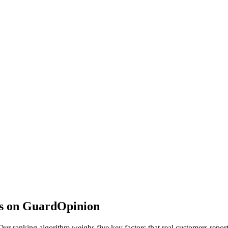
s on GuardOpinion
r ranking algorithm weighs five key factors that real customers report 