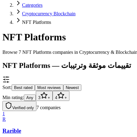
Categories
Cryptocurrency Blockchain
NFT Platforms
NFT Platforms
Browse 7 NFT Platforms companies in Cryptocurrency & Blockchai
NFT Platforms — تقييمات موثقة وترتيبات
Sort:
Best rated
Most reviews
Newest
Min rating:
Any
3
+
4
+
7
companies
Verified only
1
R
Rarible