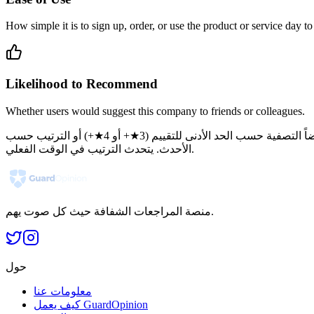
How simple it is to sign up, order, or use the product or service day to
Likelihood to Recommend
Whether users would suggest this company to friends or colleagues.
يقوم معظم المستخدمين بالترتيب حسب الأكثر مراجعات أو التصفية حسب المعتمدة فقط للعثور على منصات ذات سجل حافل. يمكنك أيضاً التصفية حسب الحد الأدنى للتقييم (3★+ أو 4★+) أو الترتيب حسب
الأحدث. يتحدث الترتيب في الوقت الفعلي.
منصة المراجعات الشفافة حيث كل صوت يهم.
حول
معلومات عنا
كيف يعمل GuardOpinion