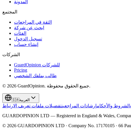
المدونة
المجتمع
الثقة في المراجعات
ابحث عن شركة
الفئات
تسجيل الدخول
إنشاء حساب
الشركات
GuardOpinion للشركات
Pricing
طالب بملفك الشخصي
جميع الحقوق محفوظة.
GuardOpinion.
2026
©
العربية
🇸🇦
الشروط والأحكام
إرشادات المراجعين
تفضيلات ملفات تعريف الارتباط
GUARDOPINION LTD — Registered in England & Wales, Company 
©
2026
GUARDOPINION LTD · Company No. 17170105 · 66 Paul 