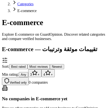
Categories
E-commerce
E-commerce
Explore E-commerce on GuardOpinion. Discover related categories
and compare verified businesses.
E-commerce — تقييمات موثقة وترتيبات
Sort:
Best rated
Most reviews
Newest
Min rating:
Any
3
+
4
+
0
companies
Verified only
No companies in E-commerce yet