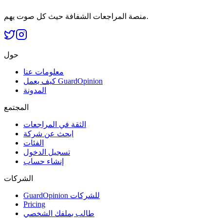
منصة المراجعات الشفافة حيث كل صوت يهم.
حول
معلومات عنا
كيف يعمل GuardOpinion
المدونة
المجتمع
الثقة في المراجعات
ابحث عن شركة
الفئات
تسجيل الدخول
إنشاء حساب
الشركات
GuardOpinion للشركات
Pricing
طالب بملفك الشخصي