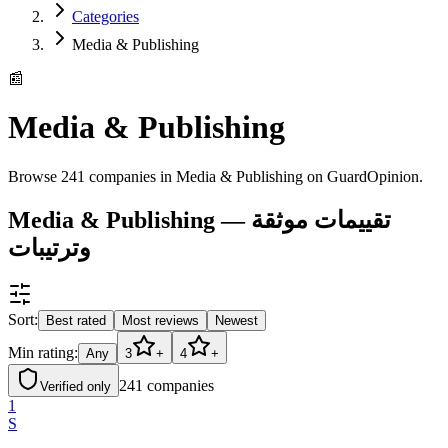
Categories
Media & Publishing
📰
Media & Publishing
Browse 241 companies in Media & Publishing on GuardOpinion.
Media & Publishing — تقييمات موثقة
وترتيبات
Sort:
Best rated
Most reviews
Newest
Min rating:
Any
3
+
4
+
241
companies
Verified only
1
S