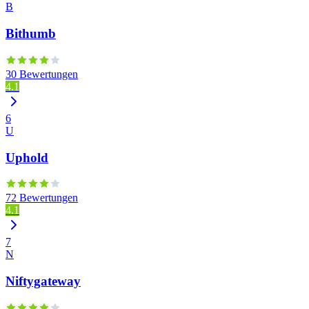
B
Bithumb
30 Bewertungen
4.1
6
U
Uphold
72 Bewertungen
4.1
7
N
Niftygateway