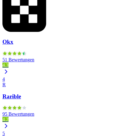
Okx
51 Bewertungen
4.3
4
R
Rarible
95 Bewertungen
4.2
5