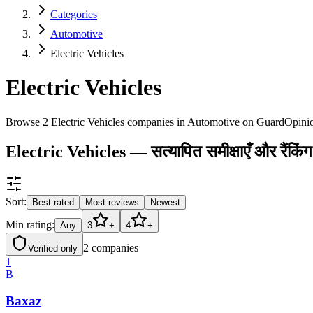
Categories
Automotive
Electric Vehicles
Electric Vehicles
Browse 2 Electric Vehicles companies in Automotive on GuardOpini
Electric Vehicles — सत्यापित समीक्षाएँ और रैंकिंग
Sort:
Best rated
Most reviews
Newest
Min rating:
Any
3
+
4
+
2
companies
Verified only
1
B
Baxaz