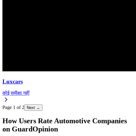
Luxcars
कोई समीक्षा नहीं
Page
1
of
2
Next →
How Users Rate Automotive Companies
on GuardOpinion