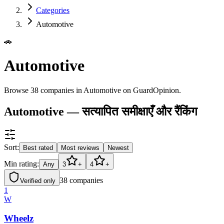
Categories
Automotive
🚗
Automotive
Browse 38 companies in Automotive on GuardOpinion.
Automotive — सत्यापित समीक्षाएँ और रैंकिंग
Sort:
Best rated
Most reviews
Newest
Min rating:
Any
3
+
4
+
38
companies
Verified only
1
W
Wheelz