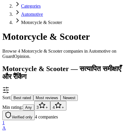
Categories
Automotive
Motorcycle & Scooter
Motorcycle & Scooter
Browse 4 Motorcycle & Scooter companies in Automotive on
GuardOpinion.
Motorcycle & Scooter — सत्यापित समीक्षाएँ
और रैंकिंग
Sort:
Best rated
Most reviews
Newest
Min rating:
Any
3
+
4
+
4
companies
Verified only
1
A