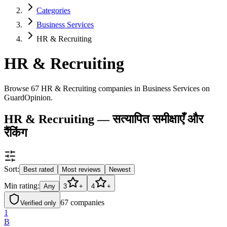
Categories
Business Services
HR & Recruiting
HR & Recruiting
Browse 67 HR & Recruiting companies in Business Services on
GuardOpinion.
HR & Recruiting — सत्यापित समीक्षाएँ और
रैंकिंग
Sort:
Best rated
Most reviews
Newest
Min rating:
Any
3
+
4
+
67
companies
Verified only
1
B