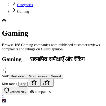
Categories
Gaming
🎮
Gaming
Browse 168 Gaming companies with published customer reviews,
complaints and ratings on GuardOpinion.
Gaming — सत्यापित समीक्षाएँ और रैंकिंग
Sort:
Best rated
Most reviews
Newest
Min rating:
Any
3
+
4
+
168
companies
Verified only
1