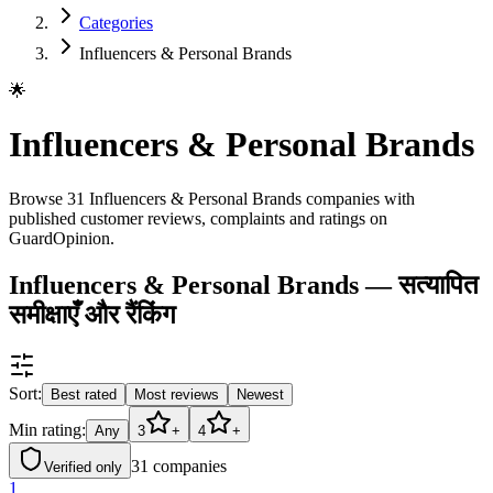
Categories
Influencers & Personal Brands
🌟
Influencers & Personal Brands
Browse 31 Influencers & Personal Brands companies with
published customer reviews, complaints and ratings on
GuardOpinion.
Influencers & Personal Brands — सत्यापित
समीक्षाएँ और रैंकिंग
Sort:
Best rated
Most reviews
Newest
Min rating:
Any
3
+
4
+
31
companies
Verified only
1