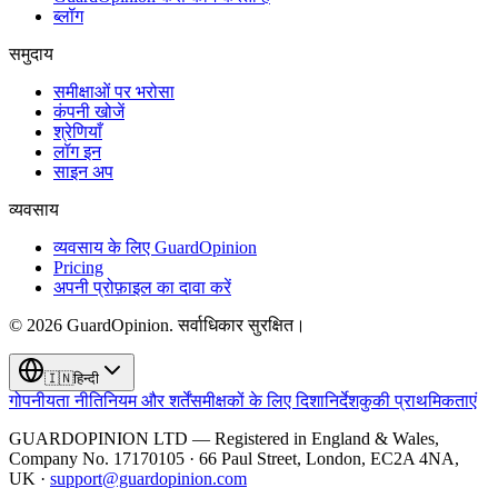
ब्लॉग
समुदाय
समीक्षाओं पर भरोसा
कंपनी खोजें
श्रेणियाँ
लॉग इन
साइन अप
व्यवसाय
व्यवसाय के लिए GuardOpinion
Pricing
अपनी प्रोफ़ाइल का दावा करें
©
2026
GuardOpinion.
सर्वाधिकार सुरक्षित।
🇮🇳
हिन्दी
गोपनीयता नीति
नियम और शर्तें
समीक्षकों के लिए दिशानिर्देश
कुकी प्राथमिकताएं
GUARDOPINION LTD — Registered in England & Wales,
Company No. 17170105 · 66 Paul Street, London, EC2A 4NA,
UK ·
support@guardopinion.com