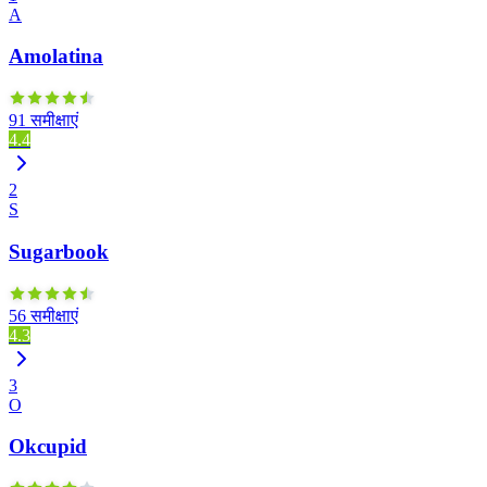
A
Amolatina
91 समीक्षाएं
4.4
2
S
Sugarbook
56 समीक्षाएं
4.3
3
O
Okcupid