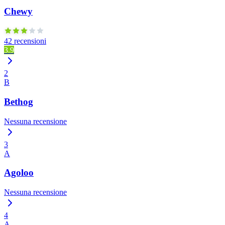
Chewy
42 recensioni
3.9
2
B
Bethog
Nessuna recensione
3
A
Agoloo
Nessuna recensione
4
A