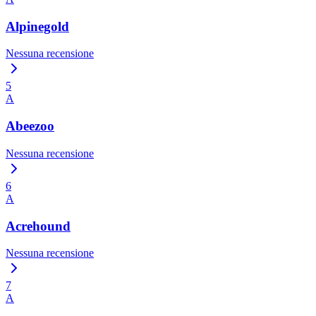
Alpinegold
Nessuna recensione
5
A
Abeezoo
Nessuna recensione
6
A
Acrehound
Nessuna recensione
7
A