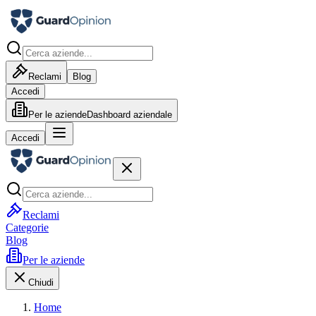
Reclami
Blog
Accedi
Per le aziende
Dashboard aziendale
Accedi
Reclami
Categorie
Blog
Per le aziende
Chiudi
Home