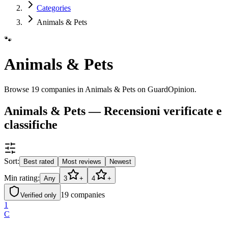
Categories
Animals & Pets
🐾
Animals & Pets
Browse 19 companies in Animals & Pets on GuardOpinion.
Animals & Pets — Recensioni verificate e
classifiche
Sort:
Best rated
Most reviews
Newest
Min rating:
Any
3
+
4
+
19
companies
Verified only
1
C