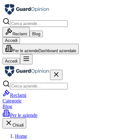
Reclami
Blog
Accedi
Per le aziende
Dashboard aziendale
Accedi
Reclami
Categorie
Blog
Per le aziende
Chiudi
Home