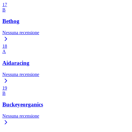
17
B
Bethog
Nessuna recensione
18
A
Aidaracing
Nessuna recensione
19
B
Buckeyeorganics
Nessuna recensione