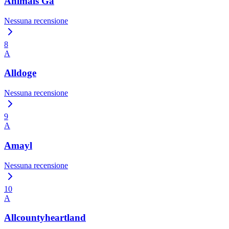
Animals Ga
Nessuna recensione
8
A
Alldoge
Nessuna recensione
9
A
Amayl
Nessuna recensione
10
A
Allcountyheartland