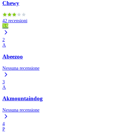
Chewy
42 recensioni
3.9
2
A
Abeezoo
Nessuna recensione
3
A
Akmountaindog
Nessuna recensione
4
P