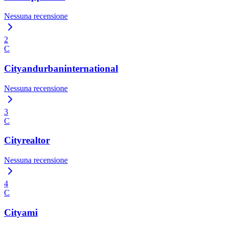
Nessuna recensione
2
C
Cityandurbaninternational
Nessuna recensione
3
C
Cityrealtor
Nessuna recensione
4
C
Cityami