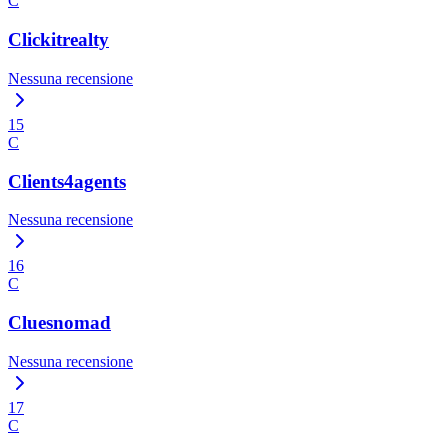
C
Clickitrealty
Nessuna recensione
15
C
Clients4agents
Nessuna recensione
16
C
Cluesnomad
Nessuna recensione
17
C