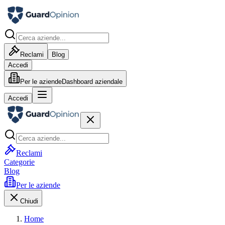
Reclami
Blog
Accedi
Per le aziende
Dashboard aziendale
Accedi
Reclami
Categorie
Blog
Per le aziende
Chiudi
Home