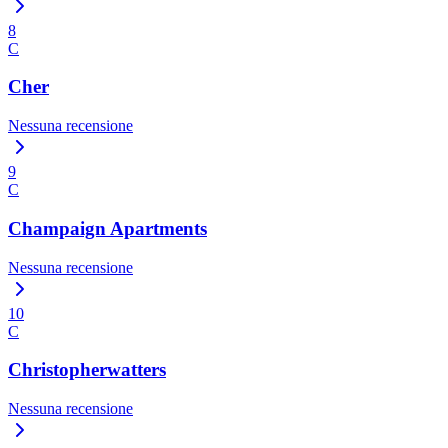
8
C
Cher
Nessuna recensione
9
C
Champaign Apartments
Nessuna recensione
10
C
Christopherwatters
Nessuna recensione