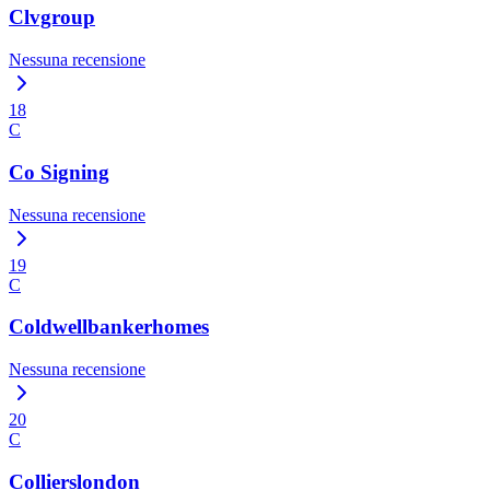
Clvgroup
Nessuna recensione
18
C
Co Signing
Nessuna recensione
19
C
Coldwellbankerhomes
Nessuna recensione
20
C
Collierslondon