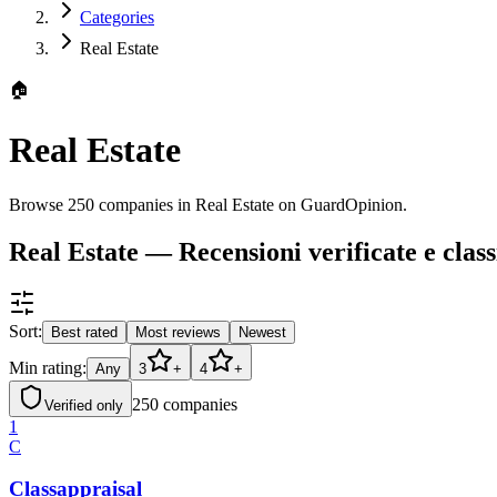
Categories
Real Estate
🏠
Real Estate
Browse 250 companies in Real Estate on GuardOpinion.
Real Estate — Recensioni verificate e class
Sort:
Best rated
Most reviews
Newest
Min rating:
Any
3
+
4
+
250
companies
Verified only
1
C
Classappraisal