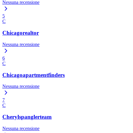
Nessuna recensione
5
C
Chicagorealtor
Nessuna recensione
6
C
Chicagoapartmentfinders
Nessuna recensione
7
C
Cherylspanglerteam
Nessuna recensione