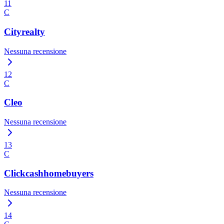
11
C
Cityrealty
Nessuna recensione
12
C
Cleo
Nessuna recensione
13
C
Clickcashhomebuyers
Nessuna recensione
14