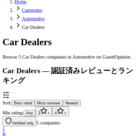
Home
Categories
Automotive
Car Dealers
Car Dealers
Browse 5 Car Dealers companies in Automotive on GuardOpinion.
Car Dealers — 認証済みレビューとラン
キング
Sort:
Best rated
Most reviews
Newest
Min rating:
Any
3
+
4
+
5
companies
Verified only
1
B