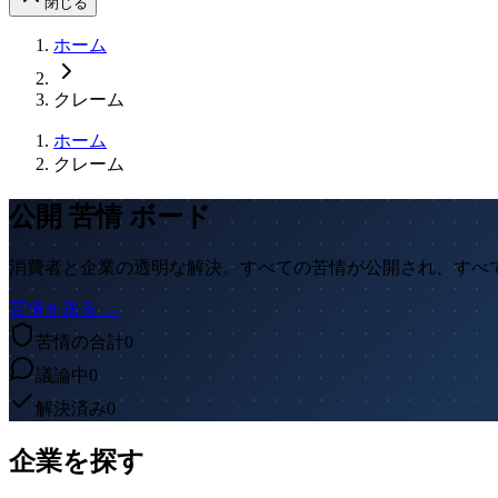
閉じる
ホーム
クレーム
ホーム
クレーム
公開
苦情
ボード
消費者と企業の透明な解決。すべての苦情が公開され、すべ
苦情を送る →
苦情の合計
0
議論中
0
解決済み
0
企業を探す