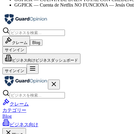
GGPICK
—
Cuenta de Netflix NO FUNCIONA
—
Jesús Ont
クレーム
Blog
サインイン
ビジネス向け
ビジネスダッシュボード
サインイン
クレーム
カテゴリー
Blog
ビジネス向け