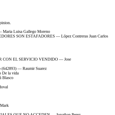
pinion.
—
Maria Luisa Gallego Moreno
DEDORES SON ESTAFADORES
—
López Contreras Juan Carlos
 CON EL SERVICIO VENDIDO
—
Jose
(642893)
—
Raumir Suarez
 De la vida
ià Blasco
doval
Mark
IALES QUE NO ACCEDEN
—
Jonathan Perez