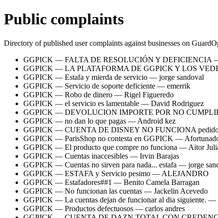
Public complaints
Directory of published user complaints against businesses on GuardO
GGPICK
—
FALTA DE RESOLUCIÓN Y DEFICIENCIA
GGPICK
—
LA PLATAFORMA DE GGPICK Y LOS VE
GGPICK
—
Estafa y mierda de servicio
—
jorge sandoval
GGPICK
—
Servicio de soporte deficiente
—
emerrik
GGPICK
—
Robo de dinero
—
Rigel Figueredo
GGPICK
—
el servicio es lamentable
—
David Rodriguez
GGPICK
—
DEVOLUCION IMPORTE POR NO CUMPLIR
GGPICK
—
no dan lo que pagas
—
Android kez
GGPICK
—
CUENTA DE DISNEY NO FUNCIONA pedido 
GGPICK
—
ParisShop no contesta en GGPICK
—
Afortunado
GGPICK
—
El producto que compre no funciona
—
Aitor Jul
GGPICK
—
Cuentas inaccesibles
—
Irvin Barajas
GGPICK
—
Cuentas no sirven para nada... estafa
—
jorge san
GGPICK
—
ESTAFA y Servicio pesimo
—
ALEJANDRO
GGPICK
—
Estafadores##1
—
Benito Camela Barragan
GGPICK
—
No funcionan las cuentas
—
Jackelin Acevedo
GGPICK
—
La cuentas dejan de funcionar al dia siguiente.
—
GGPICK
—
Productos defectuosos
—
carlos andres
GGPICK
—
CUENTA DE DAZN TOTAL CON CREDENC