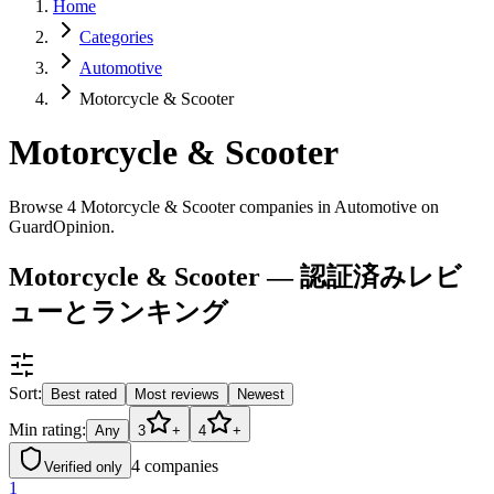
Home
Categories
Automotive
Motorcycle & Scooter
Motorcycle & Scooter
Browse 4 Motorcycle & Scooter companies in Automotive on
GuardOpinion.
Motorcycle & Scooter — 認証済みレビ
ューとランキング
Sort:
Best rated
Most reviews
Newest
Min rating:
Any
3
+
4
+
4
companies
Verified only
1