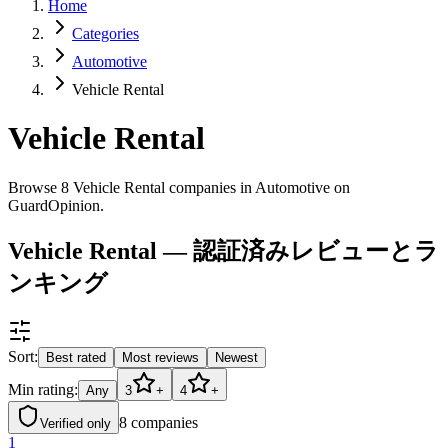
Home
Categories
Automotive
Vehicle Rental
Vehicle Rental
Browse 8 Vehicle Rental companies in Automotive on
GuardOpinion.
Vehicle Rental — 認証済みレビューとラ
ンキング
Sort:
Best rated
Most reviews
Newest
Min rating:
Any
3
+
4
+
8
companies
Verified only
1