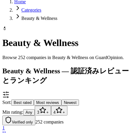
Home
Categories
Beauty & Wellness
💄
Beauty & Wellness
Browse 252 companies in Beauty & Wellness on GuardOpinion.
Beauty & Wellness — 認証済みレビュー
とランキング
Sort:
Best rated
Most reviews
Newest
Min rating:
Any
3
+
4
+
252
companies
Verified only
1