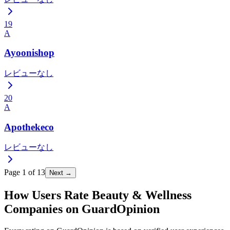
19
A
Ayoonishop
レビューなし
20
A
Apothekeco
レビューなし
Page
1
of
13
Next →
How Users Rate Beauty & Wellness
Companies on GuardOpinion