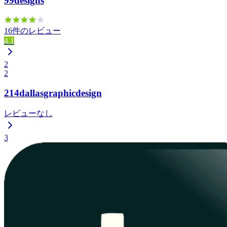
99designs
16件のレビュー
4.1
2
2
214dallasgraphicdesign
レビューなし
3