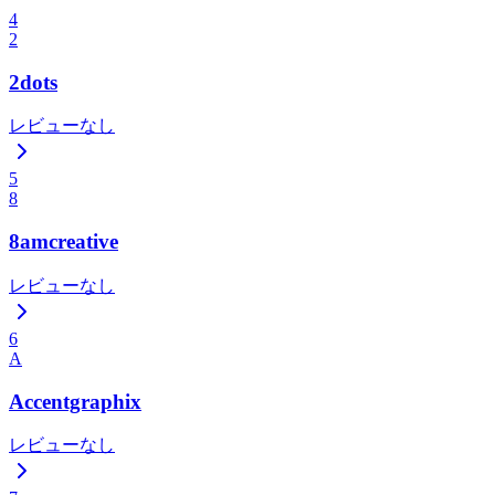
4
2
2dots
レビューなし
5
8
8amcreative
レビューなし
6
A
Accentgraphix
レビューなし