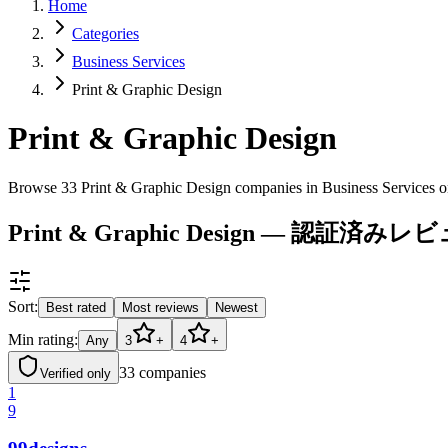
Home
Categories
Business Services
Print & Graphic Design
Print & Graphic Design
Browse 33 Print & Graphic Design companies in Business Services 
Print & Graphic Design — 認証
Sort:
Best rated
Most reviews
Newest
Min rating:
Any
3
+
4
+
33
companies
Verified only
1
9