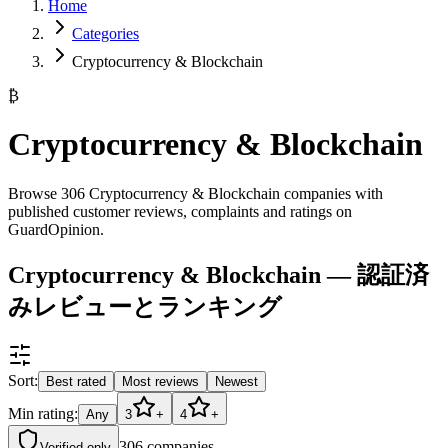
Home
Categories
Cryptocurrency & Blockchain
₿
Cryptocurrency & Blockchain
Browse 306 Cryptocurrency & Blockchain companies with
published customer reviews, complaints and ratings on
GuardOpinion.
Cryptocurrency & Blockchain — 認証済
みレビューとランキング
Sort:
Best rated
Most reviews
Newest
Min rating:
Any
3
+
4
+
306
companies
Verified only