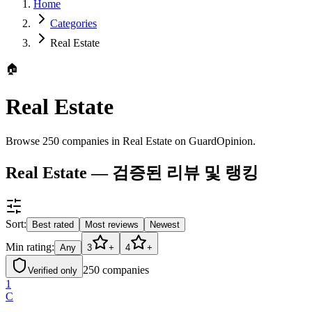
Home
Categories
Real Estate
🏠
Real Estate
Browse 250 companies in Real Estate on GuardOpinion.
Real Estate — 검증된 리뷰 및 랭킹
Sort:
Best rated
Most reviews
Newest
Min rating:
Any
3
+
4
+
250
companies
Verified only
1
C