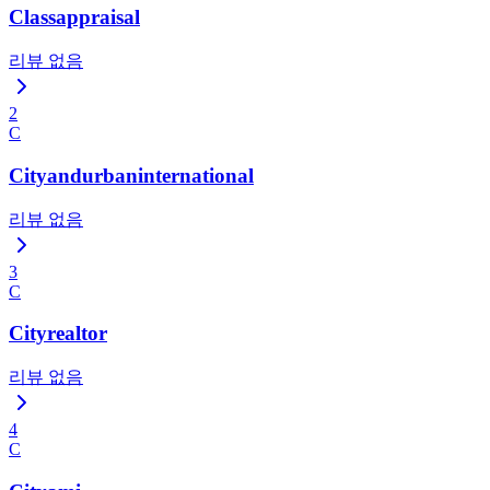
Classappraisal
리뷰 없음
2
C
Cityandurbaninternational
리뷰 없음
3
C
Cityrealtor
리뷰 없음
4
C