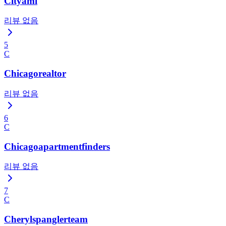
Cityami
리뷰 없음
5
C
Chicagorealtor
리뷰 없음
6
C
Chicagoapartmentfinders
리뷰 없음
7
C
Cherylspanglerteam