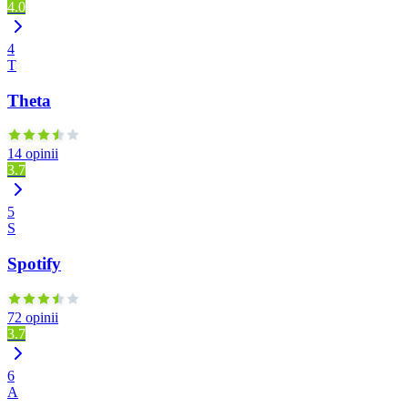
4.0
4
T
Theta
14 opinii
3.7
5
S
Spotify
72 opinii
3.7
6
A