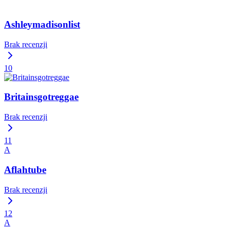
Ashleymadisonlist
Brak recenzji
10
Britainsgotreggae
Brak recenzji
11
A
Aflahtube
Brak recenzji
12
A