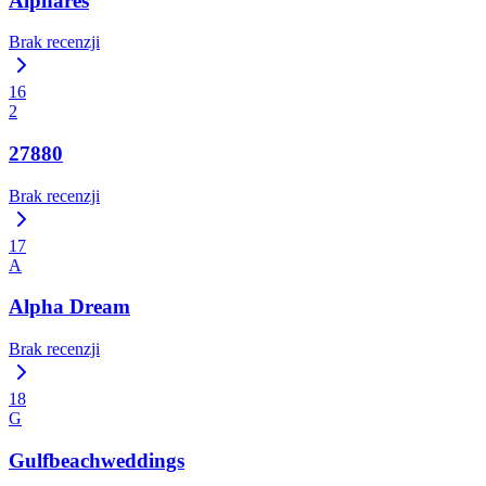
Alphares
Brak recenzji
16
2
27880
Brak recenzji
17
A
Alpha Dream
Brak recenzji
18
G
Gulfbeachweddings