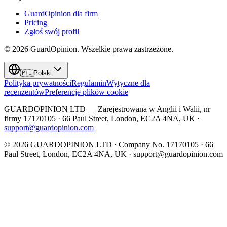
GuardOpinion dla firm
Pricing
Zgłoś swój profil
©
2026
GuardOpinion.
Wszelkie prawa zastrzeżone.
🇵🇱
Polski
Polityka prywatności
Regulamin
Wytyczne dla
recenzentów
Preferencje plików cookie
GUARDOPINION LTD — Zarejestrowana w Anglii i Walii, nr
firmy 17170105 · 66 Paul Street, London, EC2A 4NA, UK ·
support@guardopinion.com
©
2026
GUARDOPINION LTD · Company No. 17170105 · 66
Paul Street, London, EC2A 4NA, UK ·
support@guardopinion.com