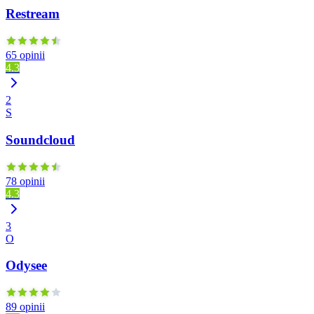
Restream
65 opinii
4.3
2
S
Soundcloud
78 opinii
4.3
3
O
Odysee
89 opinii