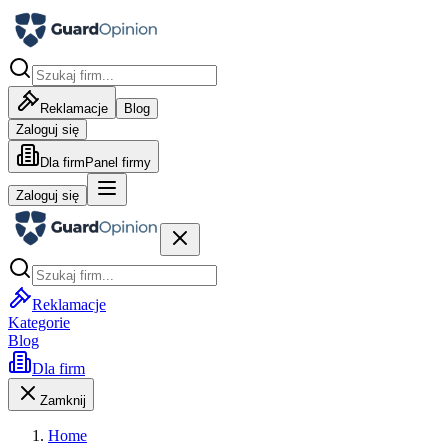
Reklamacje
Blog
Zaloguj się
Dla firm
Panel firmy
Zaloguj się
Reklamacje
Kategorie
Blog
Dla firm
Zamknij
Home