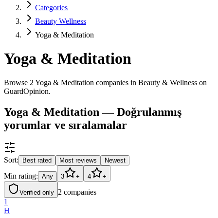
Categories
Beauty Wellness
Yoga & Meditation
Yoga & Meditation
Browse 2 Yoga & Meditation companies in Beauty & Wellness on
GuardOpinion.
Yoga & Meditation — Doğrulanmış
yorumlar ve sıralamalar
Sort:
Best rated
Most reviews
Newest
Min rating:
Any
3
+
4
+
2
companies
Verified only
1
H