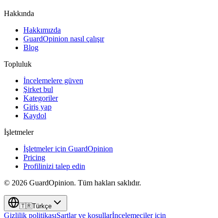
Hakkında
Hakkımızda
GuardOpinion nasıl çalışır
Blog
Topluluk
İncelemelere güven
Şirket bul
Kategoriler
Giriş yap
Kaydol
İşletmeler
İşletmeler için GuardOpinion
Pricing
Profilinizi talep edin
©
2026
GuardOpinion.
Tüm hakları saklıdır.
🇹🇷
Türkçe
Gizlilik politikası
Şartlar ve koşullar
İncelemeciler için