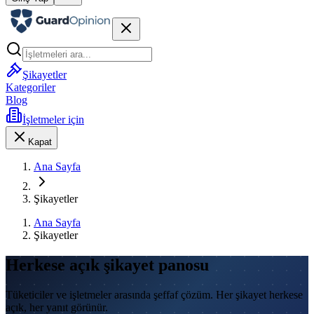
Şikayetler
Kategoriler
Blog
İşletmeler için
Kapat
Ana Sayfa
Şikayetler
Ana Sayfa
Şikayetler
Herkese açık
şikayet
panosu
Tüketiciler ve işletmeler arasında şeffaf çözüm. Her şikayet herkese
açık, her yanıt görünür.