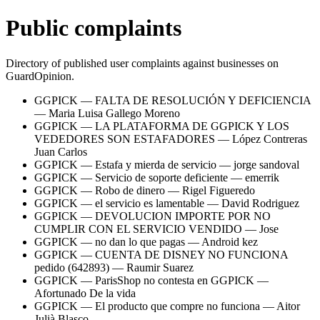
Public complaints
Directory of published user complaints against businesses on
GuardOpinion.
GGPICK
—
FALTA DE RESOLUCIÓN Y DEFICIENCIA
—
Maria Luisa Gallego Moreno
GGPICK
—
LA PLATAFORMA DE GGPICK Y LOS
VEDEDORES SON ESTAFADORES
—
López Contreras
Juan Carlos
GGPICK
—
Estafa y mierda de servicio
—
jorge sandoval
GGPICK
—
Servicio de soporte deficiente
—
emerrik
GGPICK
—
Robo de dinero
—
Rigel Figueredo
GGPICK
—
el servicio es lamentable
—
David Rodriguez
GGPICK
—
DEVOLUCION IMPORTE POR NO
CUMPLIR CON EL SERVICIO VENDIDO
—
Jose
GGPICK
—
no dan lo que pagas
—
Android kez
GGPICK
—
CUENTA DE DISNEY NO FUNCIONA
pedido (642893)
—
Raumir Suarez
GGPICK
—
ParisShop no contesta en GGPICK
—
Afortunado De la vida
GGPICK
—
El producto que compre no funciona
—
Aitor
Julià Blasco