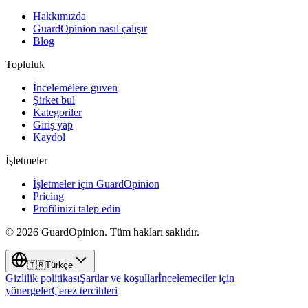
Hakkımızda
GuardOpinion nasıl çalışır
Blog
Topluluk
İncelemelere güven
Şirket bul
Kategoriler
Giriş yap
Kaydol
İşletmeler
İşletmeler için GuardOpinion
Pricing
Profilinizi talep edin
©
2026
GuardOpinion.
Tüm hakları saklıdır.
🇹🇷
Türkçe
Gizlilik politikası
Şartlar ve koşullar
İncelemeciler için
yönergeler
Çerez tercihleri