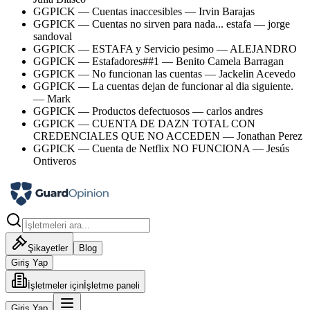
GGPICK
—
Cuentas inaccesibles
—
Irvin Barajas
GGPICK
—
Cuentas no sirven para nada... estafa
—
jorge
sandoval
GGPICK
—
ESTAFA y Servicio pesimo
—
ALEJANDRO
GGPICK
—
Estafadores##1
—
Benito Camela Barragan
GGPICK
—
No funcionan las cuentas
—
Jackelin Acevedo
GGPICK
—
La cuentas dejan de funcionar al dia siguiente.
—
Mark
GGPICK
—
Productos defectuosos
—
carlos andres
GGPICK
—
CUENTA DE DAZN TOTAL CON
CREDENCIALES QUE NO ACCEDEN
—
Jonathan Perez
GGPICK
—
Cuenta de Netflix NO FUNCIONA
—
Jesús
Ontiveros
Şikayetler
Blog
Giriş Yap
İşletmeler için
İşletme paneli
Giriş Yap