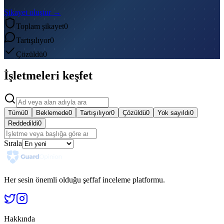
Şikayet oluştur →
Toplam şikayet
0
Tartışılıyor
0
Çözüldü
0
İşletmeleri keşfet
Tümü
0
Beklemede
0
Tartışılıyor
0
Çözüldü
0
Yok sayıldı
0
Reddedildi
0
Sırala
Her sesin önemli olduğu şeffaf inceleme platformu.
Hakkında