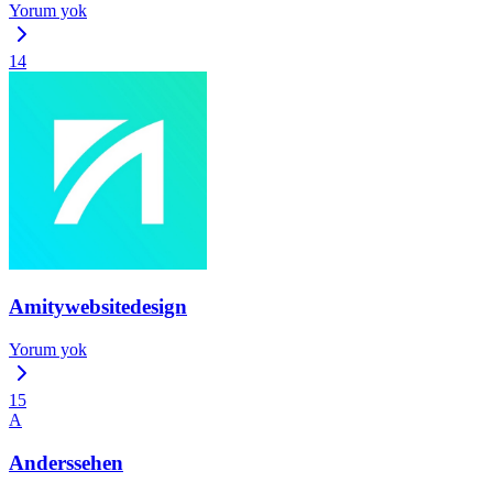
Yorum yok
14
Amitywebsitedesign
Yorum yok
15
A
Anderssehen