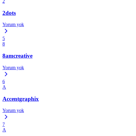
2
2dots
Yorum yok
5
8
8amcreative
Yorum yok
6
A
Accentgraphix
Yorum yok
7
A