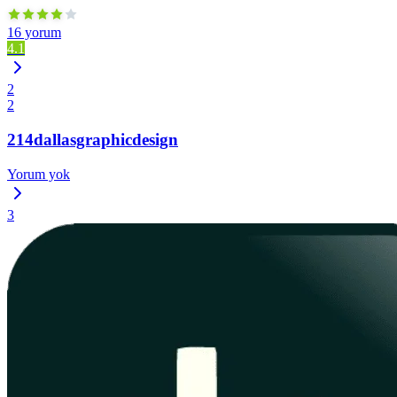
16 yorum
4.1
2
2
214dallasgraphicdesign
Yorum yok
3