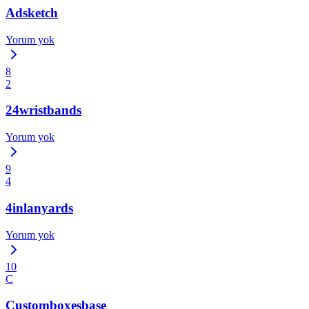
Adsketch
Yorum yok
8
2
24wristbands
Yorum yok
9
4
4inlanyards
Yorum yok
10
C
Customboxesbase