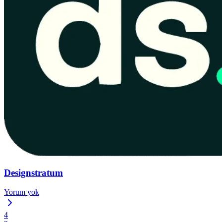
Designstratum
Yorum yok
4