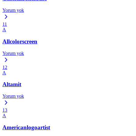
Yorum yok
11
A
Allcolorscreen
Yorum yok
12
A
Altamit
Yorum yok
13
A
Americanlogoartist