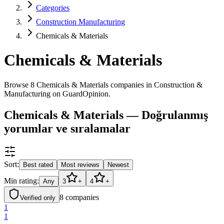
Categories
Construction Manufacturing
Chemicals & Materials
Chemicals & Materials
Browse 8 Chemicals & Materials companies in Construction &
Manufacturing on GuardOpinion.
Chemicals & Materials — Doğrulanmış
yorumlar ve sıralamalar
Sort:
Best rated
Most reviews
Newest
Min rating:
Any
3
+
4
+
8
companies
Verified only
1
1