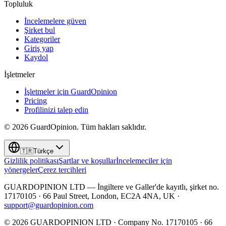
Topluluk
İncelemelere güven
Şirket bul
Kategoriler
Giriş yap
Kaydol
İşletmeler
İşletmeler için GuardOpinion
Pricing
Profilinizi talep edin
©
2026
GuardOpinion.
Tüm hakları saklıdır.
🇹🇷
Türkçe
Gizlilik politikası
Şartlar ve koşullar
İncelemeciler için
yönergeler
Çerez tercihleri
GUARDOPINION LTD — İngiltere ve Galler'de kayıtlı, şirket no.
17170105 · 66 Paul Street, London, EC2A 4NA, UK ·
support@guardopinion.com
©
2026
GUARDOPINION LTD · Company No. 17170105 · 66