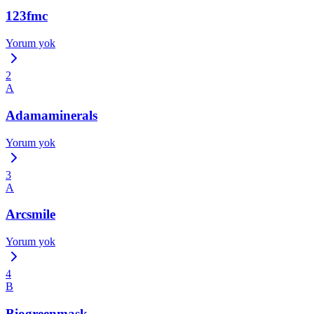
123fmc
Yorum yok
2
A
Adamaminerals
Yorum yok
3
A
Arcsmile
Yorum yok
4
B
Biogreenmask