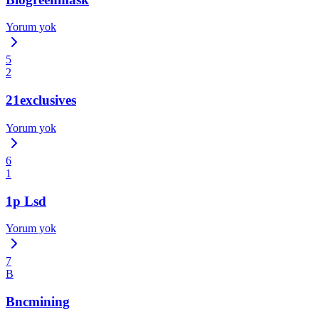
Yorum yok
5
2
21exclusives
Yorum yok
6
1
1p Lsd
Yorum yok
7
B
Bncmining