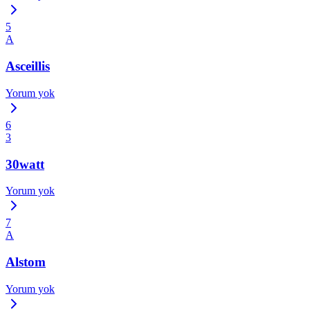
5
A
Asceillis
Yorum yok
6
3
30watt
Yorum yok
7
A
Alstom
Yorum yok