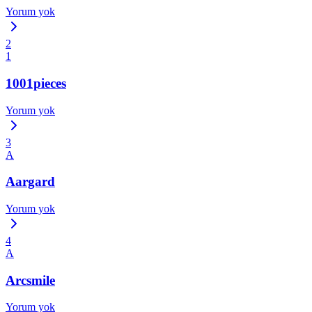
Yorum yok
2
1
1001pieces
Yorum yok
3
A
Aargard
Yorum yok
4
A
Arcsmile
Yorum yok