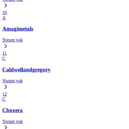
10
A
Amagimetals
Yorum yok
11
C
Caldwellandgregory
Yorum yok
12
C
Cboxera
Yorum yok