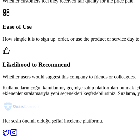
Whether customers feel they received fair quality for the price paid.
Ease of Use
How simple it is to sign up, order, or use the product or service day to
Likelihood to Recommend
Whether users would suggest this company to friends or colleagues.
Kullanıcıların çoğu, kanıtlanmış geçmişe sahip platformları bulmak iç
eklenenler sıralamasıyla yeni seçenekleri keşfedebilirsiniz. Sıralama,
Her sesin önemli olduğu şeffaf inceleme platformu.