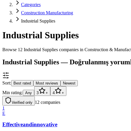
Categories
Construction Manufacturing
Industrial Supplies
Industrial Supplies
Browse 12 Industrial Supplies companies in Construction & Manufac
Industrial Supplies — Doğrulanmış yoruml
Sort:
Best rated
Most reviews
Newest
Min rating:
Any
3
+
4
+
12
companies
Verified only
1
E
Effectiveandinnovative