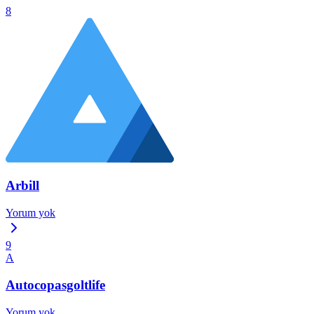
8
Arbill
Yorum yok
9
A
Autocopasgoltlife
Yorum yok