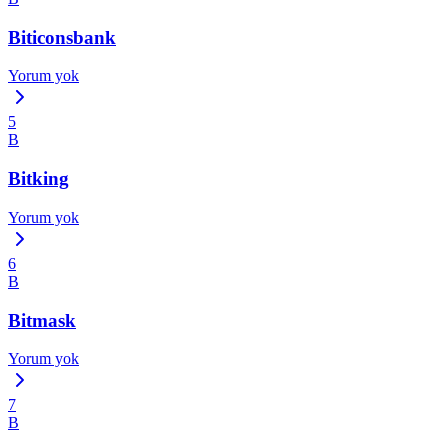
Biticonsbank
Yorum yok
5
B
Bitking
Yorum yok
6
B
Bitmask
Yorum yok
7
B