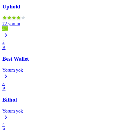
Uphold
72 yorum
4.1
2
B
Best Wallet
Yorum yok
3
B
Bithol
Yorum yok
4
B