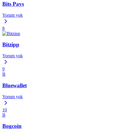
Bits Pays
Yorum yok
8
Bitzipp
Yorum yok
9
B
Bluewallet
Yorum yok
10
B
Bogcoin