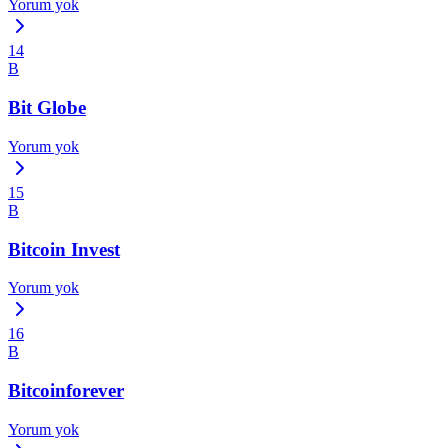
Yorum yok
14
B
Bit Globe
Yorum yok
15
B
Bitcoin Invest
Yorum yok
16
B
Bitcoinforever
Yorum yok