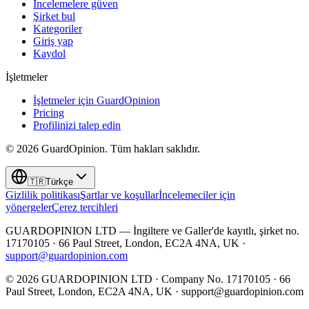
İncelemelere güven
Şirket bul
Kategoriler
Giriş yap
Kaydol
İşletmeler
İşletmeler için GuardOpinion
Pricing
Profilinizi talep edin
©
2026
GuardOpinion.
Tüm hakları saklıdır.
🇹🇷
Türkçe
Gizlilik politikası
Şartlar ve koşullar
İncelemeciler için
yönergeler
Çerez tercihleri
GUARDOPINION LTD — İngiltere ve Galler'de kayıtlı, şirket no.
17170105 · 66 Paul Street, London, EC2A 4NA, UK ·
support@guardopinion.com
©
2026
GUARDOPINION LTD · Company No. 17170105 · 66
Paul Street, London, EC2A 4NA, UK ·
support@guardopinion.com