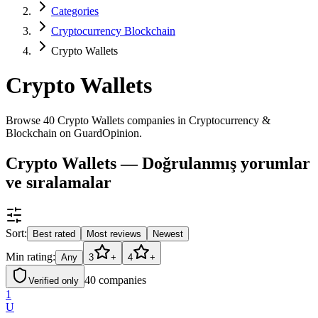
Categories
Cryptocurrency Blockchain
Crypto Wallets
Crypto Wallets
Browse 40 Crypto Wallets companies in Cryptocurrency &
Blockchain on GuardOpinion.
Crypto Wallets — Doğrulanmış yorumlar
ve sıralamalar
Sort:
Best rated
Most reviews
Newest
Min rating:
Any
3
+
4
+
40
companies
Verified only
1
U