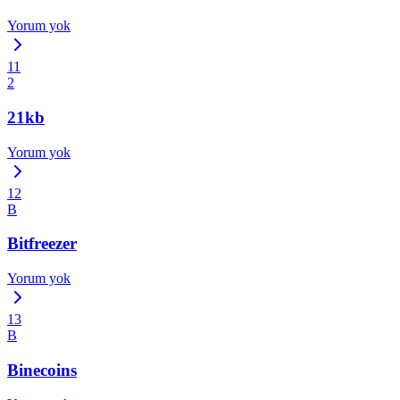
Yorum yok
11
2
21kb
Yorum yok
12
B
Bitfreezer
Yorum yok
13
B
Binecoins