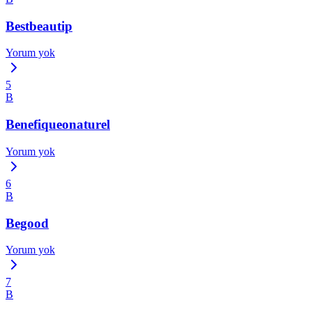
Bestbeautip
Yorum yok
5
B
Benefiqueonaturel
Yorum yok
6
B
Begood
Yorum yok
7
B