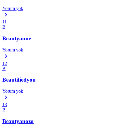
Yorum yok
11
B
Beautyanue
Yorum yok
12
B
Beautifiedyou
Yorum yok
13
B
Beautyanozo