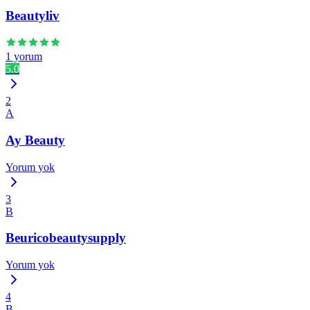
Beautyliv
1 yorum
5.0
2
A
Ay Beauty
Yorum yok
3
B
Beuricobeautysupply
Yorum yok
4
B