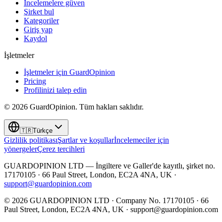
İncelemelere güven
Şirket bul
Kategoriler
Giriş yap
Kaydol
İşletmeler
İşletmeler için GuardOpinion
Pricing
Profilinizi talep edin
©
2026
GuardOpinion.
Tüm hakları saklıdır.
🇹🇷
Türkçe
Gizlilik politikası
Şartlar ve koşullar
İncelemeciler için
yönergeler
Çerez tercihleri
GUARDOPINION LTD — İngiltere ve Galler'de kayıtlı, şirket no.
17170105 · 66 Paul Street, London, EC2A 4NA, UK ·
support@guardopinion.com
©
2026
GUARDOPINION LTD · Company No. 17170105 · 66
Paul Street, London, EC2A 4NA, UK ·
support@guardopinion.com