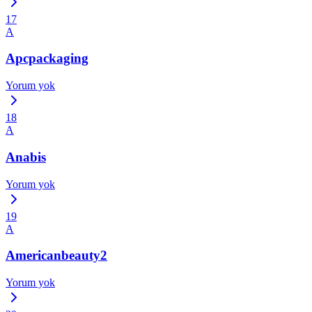
17
A
Apcpackaging
Yorum yok
18
A
Anabis
Yorum yok
19
A
Americanbeauty2
Yorum yok