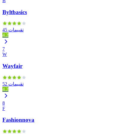
B
Byltbasics
45 تقييمات
4.2
7
W
Wayfair
52 تقييمات
4.2
8
F
Fashionnova