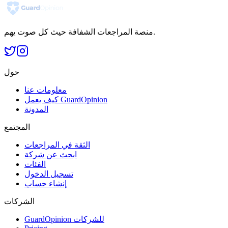
منصة المراجعات الشفافة حيث كل صوت يهم.
حول
معلومات عنا
كيف يعمل GuardOpinion
المدونة
المجتمع
الثقة في المراجعات
ابحث عن شركة
الفئات
تسجيل الدخول
إنشاء حساب
الشركات
GuardOpinion للشركات