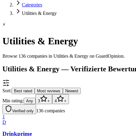
Categories
Utilities & Energy
⚡
Utilities & Energy
Browse 136 companies in Utilities & Energy on GuardOpinion.
Utilities & Energy — Verifizierte Bewert
Sort:
Best rated
Most reviews
Newest
Min rating:
Any
3
+
4
+
136
companies
Verified only
1
D
Drinkprime