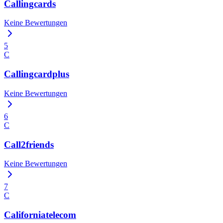
Callingcards
Keine Bewertungen
5
C
Callingcardplus
Keine Bewertungen
6
C
Call2friends
Keine Bewertungen
7
C
Californiatelecom