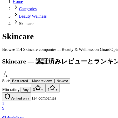
Home
Categories
Beauty Wellness
Skincare
Skincare
Browse 114 Skincare companies in Beauty & Wellness on GuardOpin
Skincare — 認証済みレビューとランキ
Sort:
Best rated
Most reviews
Newest
Min rating:
Any
3
+
4
+
114
companies
Verified only
1
S