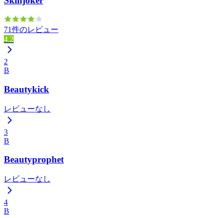
Skinjoker
71件のレビュー
4.2
2
B
Beautykick
レビューなし
3
B
Beautyprophet
レビューなし
4
B