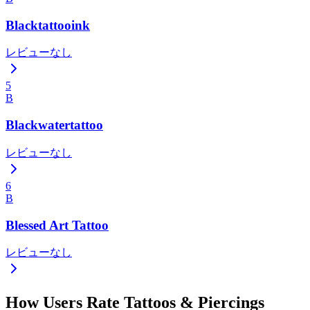
Blacktattooink
レビューなし
5
B
Blackwatertattoo
レビューなし
6
B
Blessed Art Tattoo
レビューなし
How Users Rate Tattoos & Piercings