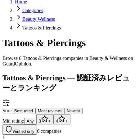
Home
Categories
Beauty Wellness
Tattoos & Piercings
Tattoos & Piercings
Browse 6 Tattoos & Piercings companies in Beauty & Wellness on
GuardOpinion.
Tattoos & Piercings — 認証済みレビュ
ーとランキング
Sort:
Best rated
Most reviews
Newest
Min rating:
Any
3
+
4
+
6
companies
Verified only
1