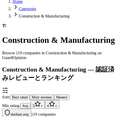
Home
Categories
Construction & Manufacturing
🏗️
Construction & Manufacturing
Browse 119 companies in Construction & Manufacturing on
GuardOpinion.
Construction & Manufacturing — 認証済
みレビューとランキング
Sort:
Best rated
Most reviews
Newest
Min rating:
Any
3
+
4
+
119
companies
Verified only