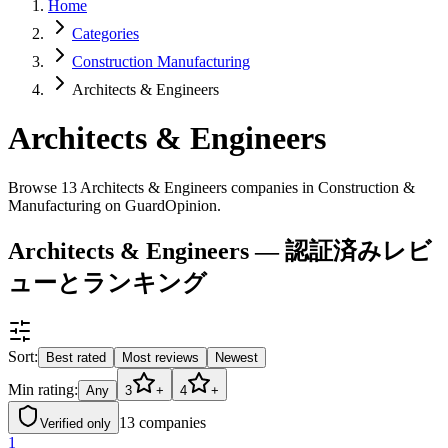
Home
Categories
Construction Manufacturing
Architects & Engineers
Architects & Engineers
Browse 13 Architects & Engineers companies in Construction &
Manufacturing on GuardOpinion.
Architects & Engineers — 認証済みレビ
ューとランキング
Sort:
Best rated
Most reviews
Newest
Min rating:
Any
3
+
4
+
13
companies
Verified only
1