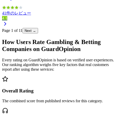
41件のレビュー
4.1
Page
1
of
11
Next →
How Users Rate Gambling & Betting
Companies on GuardOpinion
Every rating on GuardOpinion is based on verified user experiences.
Our ranking algorithm weighs five key factors that real customers
report after using these services:
Overall Rating
The combined score from published reviews for this category.