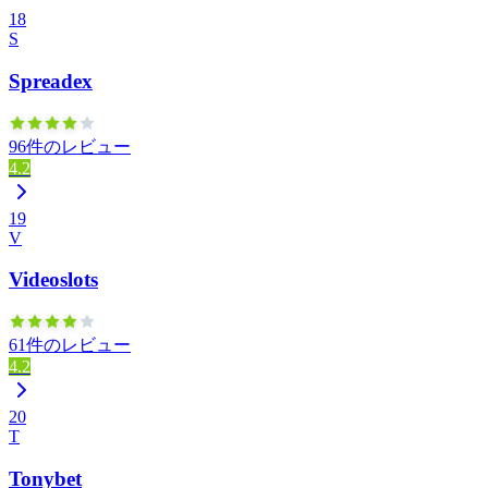
18
S
Spreadex
96件のレビュー
4.2
19
V
Videoslots
61件のレビュー
4.2
20
T
Tonybet