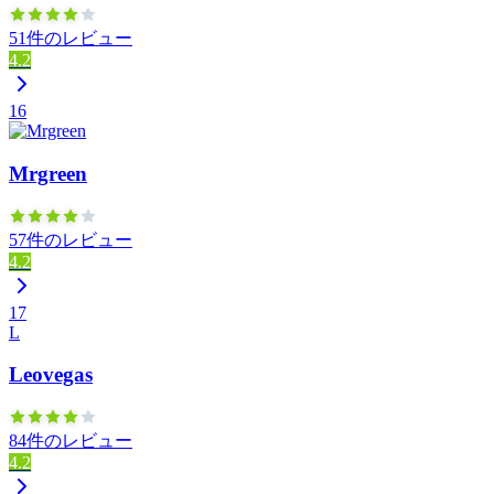
51件のレビュー
4.2
16
Mrgreen
57件のレビュー
4.2
17
L
Leovegas
84件のレビュー
4.2