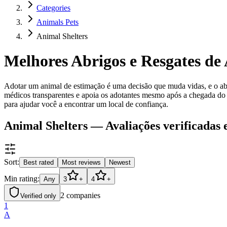
Categories
Animals Pets
Animal Shelters
Melhores Abrigos e Resgates de
Adotar um animal de estimação é uma decisão que muda vidas, e o ab
médicos transparentes e apoia os adotantes mesmo após a chegada do 
para ajudar você a encontrar um local de confiança.
Animal Shelters — Avaliações verificadas 
Sort:
Best rated
Most reviews
Newest
Min rating:
Any
3
+
4
+
2
companies
Verified only
1
A