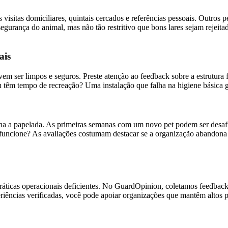
 visitas domiciliares, quintais cercados e referências pessoais. Outros
a segurança do animal, mas não tão restritivo que bons lares sejam rejei
ais
em ser limpos e seguros. Preste atenção ao feedback sobre a estrutura 
 têm tempo de recreação? Uma instalação que falha na higiene básica g
 a papelada. As primeiras semanas com um novo pet podem ser desafia
 funcione? As avaliações costumam destacar se a organização abandona 
áticas operacionais deficientes. No GuardOpinion, coletamos feedback a
riências verificadas, você pode apoiar organizações que mantêm altos 