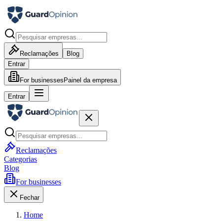
Reclamações
Blog
Entrar
For businesses
Painel da empresa
Entrar
Reclamações
Categorias
Blog
For businesses
Fechar
Home