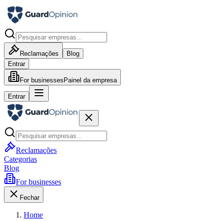
Reclamações
Blog
Entrar
For businesses
Painel da empresa
Entrar
Reclamações
Categorias
Blog
For businesses
Fechar
Home