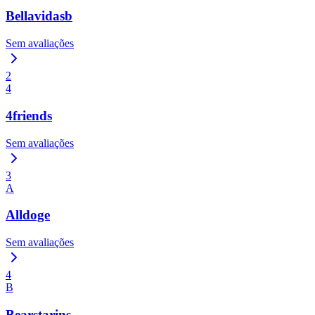
Bellavidasb
Sem avaliações
2
4
4friends
Sem avaliações
3
A
Alldoge
Sem avaliações
4
B
Bearstarins