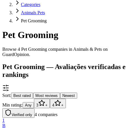
Categories
Animals Pets
Pet Grooming
Pet Grooming
Browse 4 Pet Grooming companies in Animals & Pets on
GuardOpinion.
Pet Grooming — Avaliações verificadas e
rankings
Sort:
Best rated
Most reviews
Newest
Min rating:
Any
3
+
4
+
4
companies
Verified only
1
B