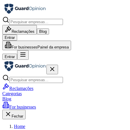
Reclamações
Blog
Entrar
For businesses
Painel da empresa
Entrar
Reclamações
Categorias
Blog
For businesses
Fechar
Home