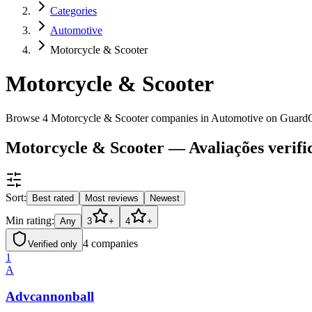
Categories
Automotive
Motorcycle & Scooter
Motorcycle & Scooter
Browse 4 Motorcycle & Scooter companies in Automotive on Guard
Motorcycle & Scooter — Avaliações verifi
Sort:
Best rated
Most reviews
Newest
Min rating:
Any
3
+
4
+
4
companies
Verified only
1
A
Advcannonball