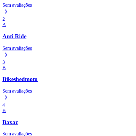
Sem avaliações
2
A
Anti Ride
Sem avaliações
3
B
Bikeshedmoto
Sem avaliações
4
B
Baxaz
Sem avaliações