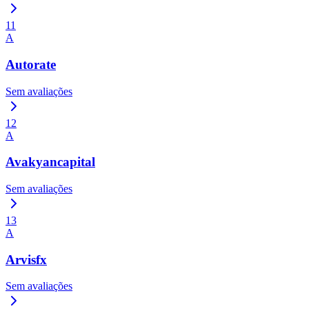
11
A
Autorate
Sem avaliações
12
A
Avakyancapital
Sem avaliações
13
A
Arvisfx
Sem avaliações