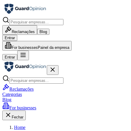
Reclamações
Blog
Entrar
For businesses
Painel da empresa
Entrar
Reclamações
Categorias
Blog
For businesses
Fechar
Home