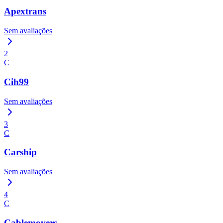
Apextrans
Sem avaliações
2
C
Cih99
Sem avaliações
3
C
Carship
Sem avaliações
4
C
Cablemovers