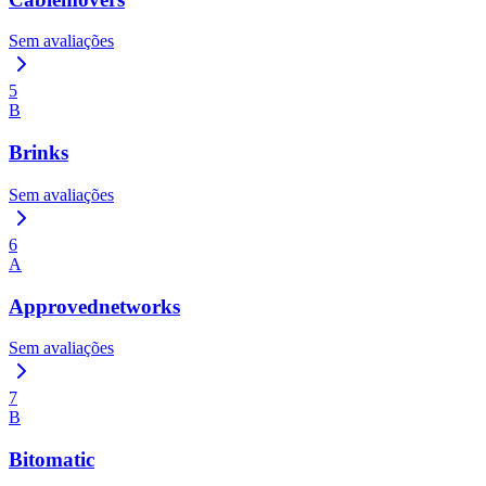
Sem avaliações
5
B
Brinks
Sem avaliações
6
A
Approvednetworks
Sem avaliações
7
B
Bitomatic