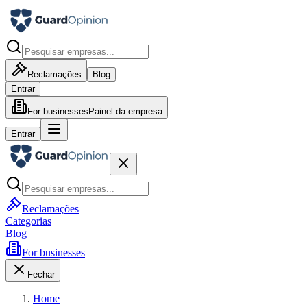
Reclamações
Blog
Entrar
For businesses
Painel da empresa
Entrar
Reclamações
Categorias
Blog
For businesses
Fechar
Home