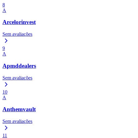
8
A
Arcelorinvest
Sem avaliações
9
A
Apmddealers
Sem avaliações
10
A
Anthemvault
Sem avaliações
11