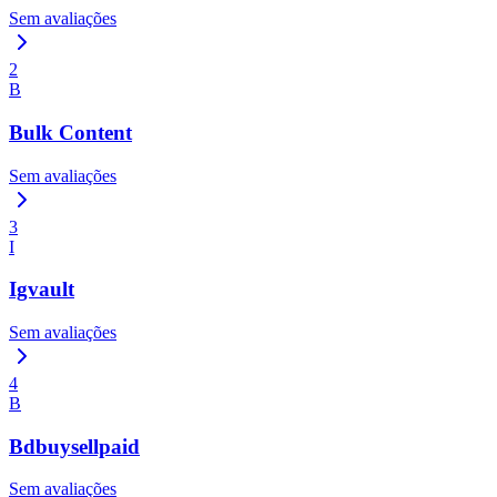
Sem avaliações
2
B
Bulk Content
Sem avaliações
3
I
Igvault
Sem avaliações
4
B
Bdbuysellpaid
Sem avaliações