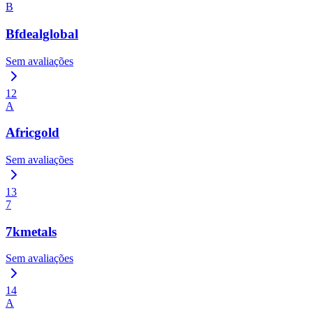
B
Bfdealglobal
Sem avaliações
12
A
Africgold
Sem avaliações
13
7
7kmetals
Sem avaliações
14
A