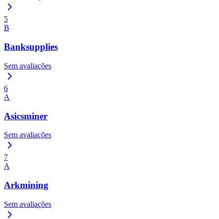
5
B
Banksupplies
Sem avaliações
6
A
Asicsminer
Sem avaliações
7
A
Arkmining
Sem avaliações