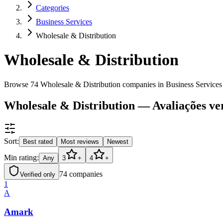
Categories
Business Services
Wholesale & Distribution
Wholesale & Distribution
Browse 74 Wholesale & Distribution companies in Business Service
Wholesale & Distribution — Avaliações ver
Sort:
Best rated
Most reviews
Newest
Min rating:
Any
3
+
4
+
74
companies
Verified only
1
A
Amark