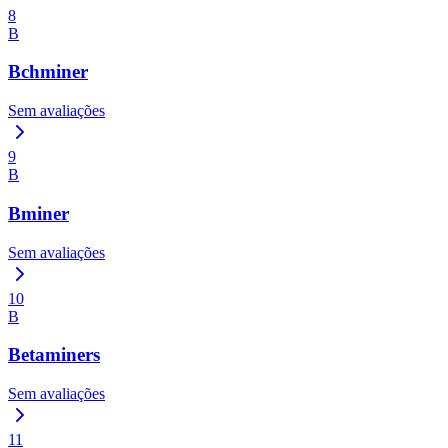
8
B
Bchminer
Sem avaliações
9
B
Bminer
Sem avaliações
10
B
Betaminers
Sem avaliações
11