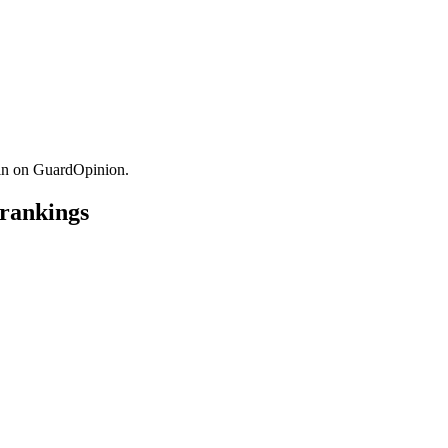
in on GuardOpinion.
 rankings