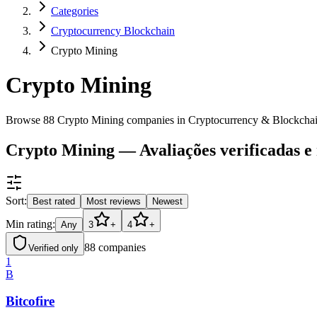
Categories
Cryptocurrency Blockchain
Crypto Mining
Crypto Mining
Browse 88 Crypto Mining companies in Cryptocurrency & Blockcha
Crypto Mining — Avaliações verificadas e
Sort:
Best rated
Most reviews
Newest
Min rating:
Any
3
+
4
+
88
companies
Verified only
1
B
Bitcofire