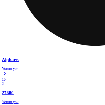
Alphares
Yorum yok
16
2
27880
Yorum yok