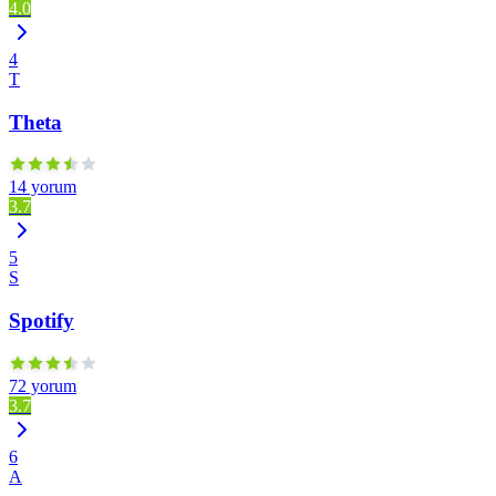
4.0
4
T
Theta
14 yorum
3.7
5
S
Spotify
72 yorum
3.7
6
A