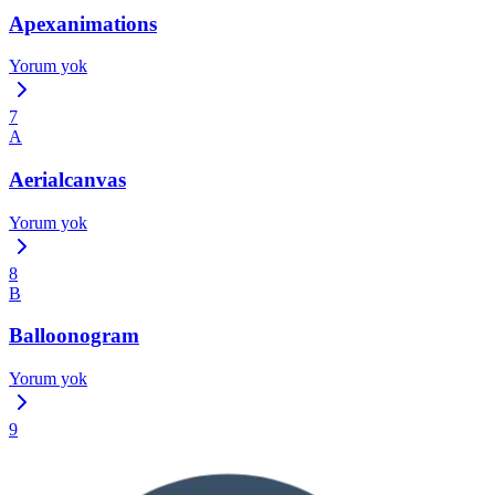
Apexanimations
Yorum yok
7
A
Aerialcanvas
Yorum yok
8
B
Balloonogram
Yorum yok
9