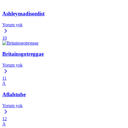
Ashleymadisonlist
Yorum yok
10
Britainsgotreggae
Yorum yok
11
A
Aflahtube
Yorum yok
12
A