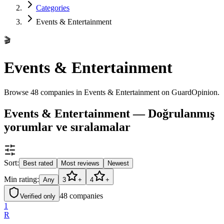
Categories
Events & Entertainment
🎬
Events & Entertainment
Browse 48 companies in Events & Entertainment on GuardOpinion.
Events & Entertainment — Doğrulanmış
yorumlar ve sıralamalar
Sort:
Best rated
Most reviews
Newest
Min rating:
Any
3
+
4
+
48
companies
Verified only
1
R