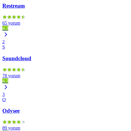
Restream
65 yorum
4.3
2
S
Soundcloud
78 yorum
4.3
3
O
Odysee
89 yorum