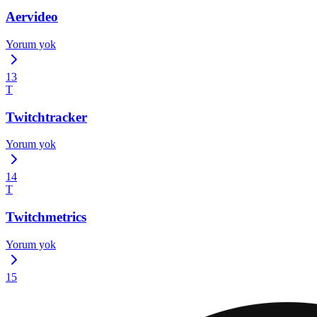
Aervideo
Yorum yok
13
T
Twitchtracker
Yorum yok
14
T
Twitchmetrics
Yorum yok
15