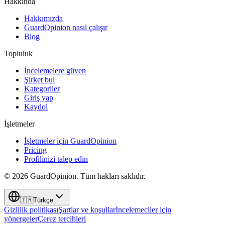
Hakkında
Hakkımızda
GuardOpinion nasıl çalışır
Blog
Topluluk
İncelemelere güven
Şirket bul
Kategoriler
Giriş yap
Kaydol
İşletmeler
İşletmeler için GuardOpinion
Pricing
Profilinizi talep edin
©
2026
GuardOpinion.
Tüm hakları saklıdır.
🇹🇷
Türkçe
Gizlilik politikası
Şartlar ve koşullar
İncelemeciler için
yönergeler
Çerez tercihleri