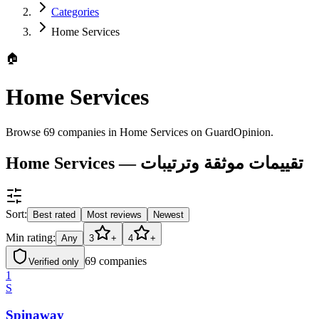
Categories
Home Services
🏠
Home Services
Browse 69 companies in Home Services on GuardOpinion.
Home Services — تقييمات موثقة وترتيبات
Sort:
Best rated
Most reviews
Newest
Min rating:
Any
3
+
4
+
69
companies
Verified only
1
S
Spinaway