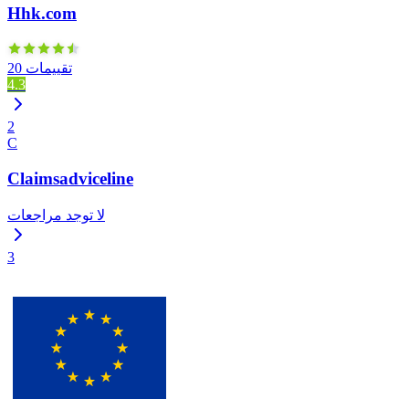
Hhk.com
20 تقييمات
4.3
2
C
Claimsadviceline
لا توجد مراجعات
3