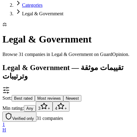
Categories
Legal & Government
⚖️
Legal & Government
Browse 31 companies in Legal & Government on GuardOpinion.
Legal & Government — تقييمات موثقة
وترتيبات
Sort:
Best rated
Most reviews
Newest
Min rating:
Any
3
+
4
+
31
companies
Verified only
1
H