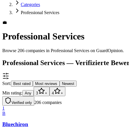
Categories
Professional Services
💼
Professional Services
Browse 206 companies in Professional Services on GuardOpinion.
Professional Services — Verifizierte Bew
Sort:
Best rated
Most reviews
Newest
Min rating:
Any
3
+
4
+
206
companies
Verified only
1
B
Bluechiron