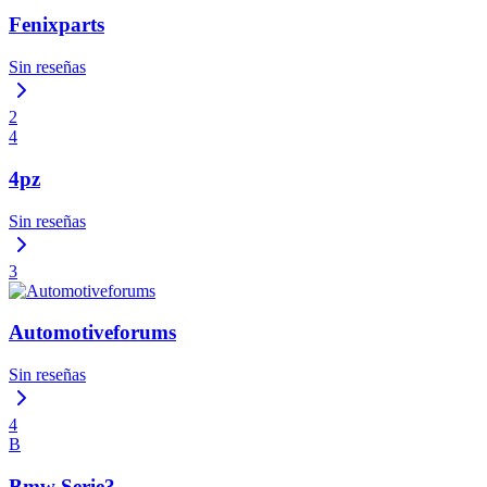
Fenixparts
Sin reseñas
2
4
4pz
Sin reseñas
3
Automotiveforums
Sin reseñas
4
B
Bmw Serie3