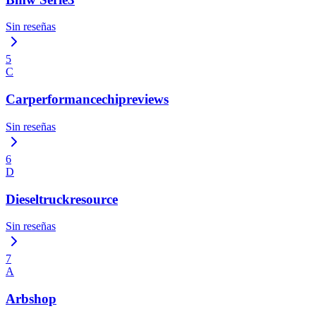
Sin reseñas
5
C
Carperformancechipreviews
Sin reseñas
6
D
Dieseltruckresource
Sin reseñas
7
A
Arbshop