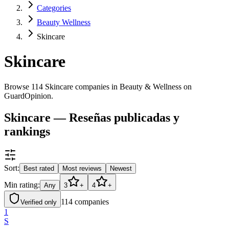
Categories
Beauty Wellness
Skincare
Skincare
Browse 114 Skincare companies in Beauty & Wellness on
GuardOpinion.
Skincare — Reseñas publicadas y
rankings
Sort:
Best rated
Most reviews
Newest
Min rating:
Any
3
+
4
+
114
companies
Verified only
1
S