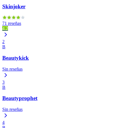
Skinjoker
71 reseñas
4.2
2
B
Beautykick
Sin reseñas
3
B
Beautyprophet
Sin reseñas
4
B