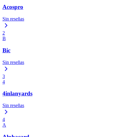
Acospro
Sin reseñas
2
B
Bic
Sin reseñas
3
4
4inlanyards
Sin reseñas
4
A
Alphacard