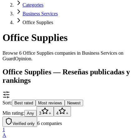
Categories
Business Services
Office Supplies
Office Supplies
Browse 6 Office Supplies companies in Business Services on
GuardOpinion.
Office Supplies — Reseñas publicadas y
rankings
Sort:
Best rated
Most reviews
Newest
Min rating:
Any
3
+
4
+
6
companies
Verified only
1
A