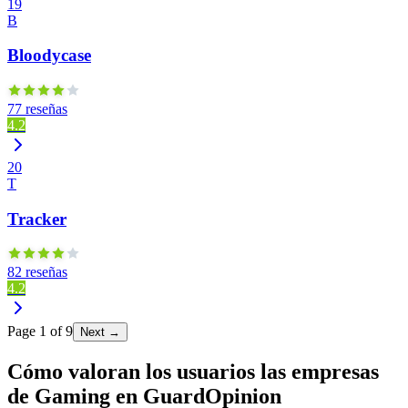
19
B
Bloodycase
77 reseñas
4.2
20
T
Tracker
82 reseñas
4.2
Page
1
of
9
Next →
Cómo valoran los usuarios las empresas
de Gaming en GuardOpinion