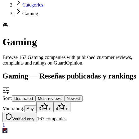
Categories
Gaming
🎮
Gaming
Browse 167 Gaming companies with published customer reviews,
complaints and ratings on GuardOpinion.
Gaming — Reseñas publicadas y rankings
Sort:
Best rated
Most reviews
Newest
Min rating:
Any
3
+
4
+
167
companies
Verified only
1