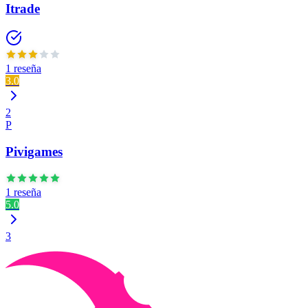
Itrade
1 reseña
3.0
2
P
Pivigames
1 reseña
5.0
3