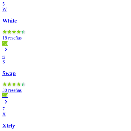
5
W
White
18 reseñas
4.4
6
S
Swap
30 reseñas
4.4
7
X
Xtrfy