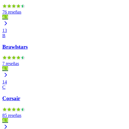
76 reseñas
4.3
13
B
Brawlstars
7 reseñas
4.3
14
C
Corsair
85 reseñas
4.3