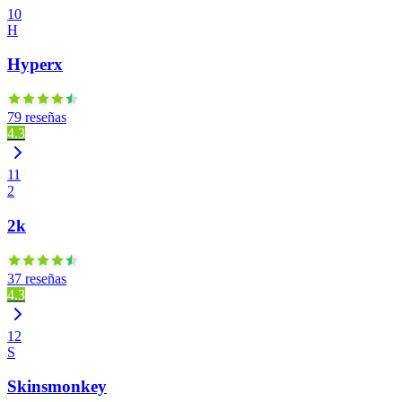
10
H
Hyperx
79 reseñas
4.3
11
2
2k
37 reseñas
4.3
12
S
Skinsmonkey