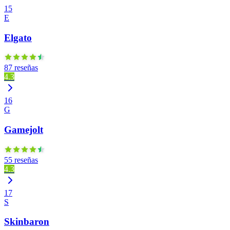
15
E
Elgato
87 reseñas
4.3
16
G
Gamejolt
55 reseñas
4.3
17
S
Skinbaron