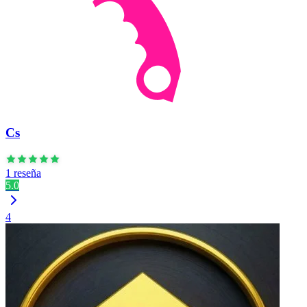
Cs
1 reseña
5.0
4